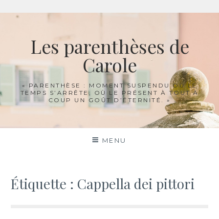
Aller
au
Les parenthèses de
contenu
Carole
« PARENTHÈSE : MOMENT SUSPENDU OÙ LE
TEMPS S’ARRÊTE, OÙ LE PRÉSENT À TOUT À
COUP UN GOÛT D’ÉTERNITÉ. »
MENU
Étiquette :
Cappella dei pittori