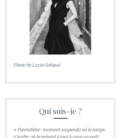
Photo by
Lucia Gohaud
Qui suis-je ?
« Parenthèse : moment suspendu où le temps
s’arrête, où le présent à tout à coup un goût