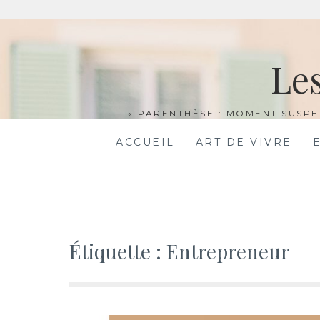
Aller
au
Le
contenu
« PARENTHÈSE : MOMENT SUSPE
ACCUEIL
ART DE VIVRE
Étiquette :
Entrepreneur