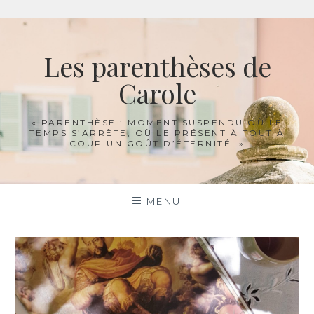
Aller
au
Les parenthèses de
contenu
Carole
« PARENTHÈSE : MOMENT SUSPENDU OÙ LE
TEMPS S’ARRÊTE, OÙ LE PRÉSENT À TOUT À
COUP UN GOÛT D’ÉTERNITÉ. »
MENU