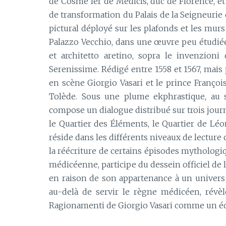
de Cosme Ier de Médicis, duc de Florence, et
de transformation du Palais de la Seigneurie en
pictural déployé sur les plafonds et les mu
Palazzo Vecchio, dans une œuvre peu étudiée 
et architetto aretino, sopra le invenzioni
Serenissime. Rédigé entre 1558 et 1567, mais
en scène Giorgio Vasari et le prince Françoi
Tolède. Sous une plume ekphrastique, au se
compose un dialogue distribué sur trois journ
le Quartier des Éléments, le Quartier de Léo
réside dans les différents niveaux de lecture
la réécriture de certains épisodes mythologiqu
médicéenne, participe du dessein officiel de l’
en raison de son appartenance à un univers 
au-delà de servir le règne médicéen, révè
Ragionamenti de Giorgio Vasari comme un éd