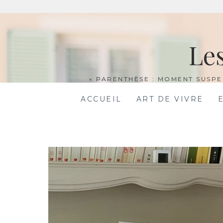
Aller
au
Le
contenu
« PARENTHÈSE : MOMENT SUSPE
ACCUEIL
ART DE VIVRE