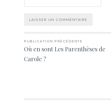
Navigation
PUBLICATION PRÉCÉDENTE
Où en sont Les Parenthèses de
de
Carole ?
l’article