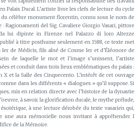
 se voit rapidement confier la responsabilité des travaux
 Palais Ducal. L’artiste livre les clefs de lecture du cycle
rs du célèbre monument florentin, connu sous le nom de
: Ragionamenti del Sig. Cavaliere Giorgio Vasari, pittore
 da lui dipinte in Firenze nel Palazzo di loro Altezze
 publié à titre posthume seulement en 1588, ce texte met
s Ier de Médicis, fils aîné de Cosme Ier et d’Éléonore de
in de laquelle le mot et l’image s’unissent, l’artiste
ées et conduit dans trois lieux emblématiques du palais :
n X et la Salle des Cinquecento. L’intérêt de cet ouvrage
 comme dans les différents « dialogues » qu’il suppose. Si
es, mis en relation directe avec l’histoire de la dynastie
oeuvre, à savoir la glorification ducale, le mythe prélude,
ésotérique, à une lecture dérobée du texte vasarien qui,
le une aura mémorielle nous invitant à appréhender I
ifice de la Mémoire.