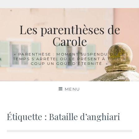
Aller
au
Les parenthèses de
contenu
Carole
« PARENTHÈSE : MOMENT SUSPENDU OÙ LE
TEMPS S’ARRÊTE, OÙ LE PRÉSENT À TOUT À
COUP UN GOÛT D’ÉTERNITÉ. »
MENU
Étiquette :
Bataille d’anghiari