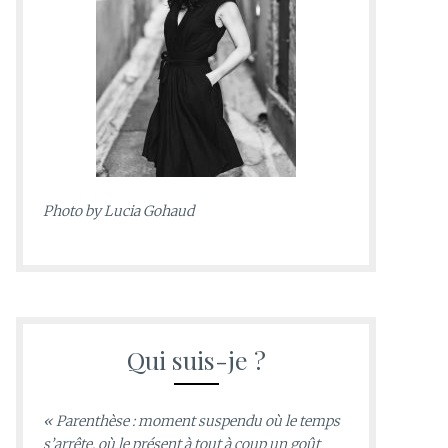
Photo by
Lucia Gohaud
Qui suis-je ?
« Parenthèse : moment suspendu où le temps
s’arrête, où le présent à tout à coup un goût