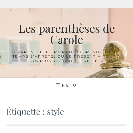
Aller
au
Les parenthèses de
contenu
Carole
« PARENTHÈSE : MOMENT SUSPENDU OÙ LE
TEMPS S’ARRÊTE, OÙ LE PRÉSENT À TOUT À
COUP UN GOÛT D’ÉTERNITÉ. »
MENU
Étiquette :
style