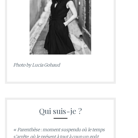
Photo by
Lucia Gohaud
Qui suis-je ?
« Parenthèse : moment suspendu où le temps
s’arrête, où le présent à tout à coup un goût