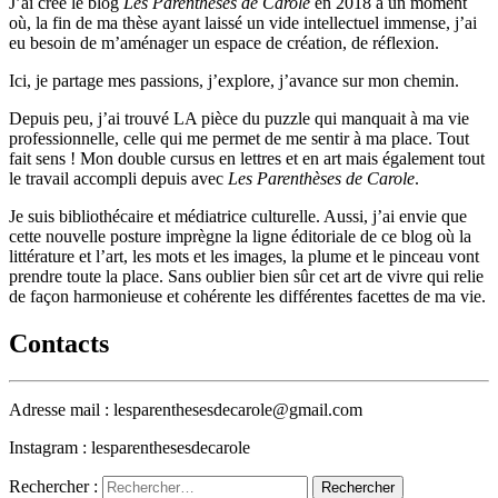
J’ai créé le blog
Les Parenthèses de Carole
en 2018 à un moment
où, la fin de ma thèse ayant laissé un vide intellectuel immense, j’ai
eu besoin de m’aménager un espace de création, de réflexion.
Ici, je partage mes passions, j’explore, j’avance sur mon chemin.
Depuis peu, j’ai trouvé LA pièce du puzzle qui manquait à ma vie
professionnelle, celle qui me permet de me sentir à ma place. Tout
fait sens ! Mon double cursus en lettres et en art mais également tout
le travail accompli depuis avec
Les Parenthèses de Carole
.
Je suis bibliothécaire et médiatrice culturelle. Aussi, j’ai envie que
cette nouvelle posture imprègne la ligne éditoriale de ce blog où la
littérature et l’art, les mots et les images, la plume et le pinceau vont
prendre toute la place. Sans oublier bien sûr cet art de vivre qui relie
de façon harmonieuse et cohérente les différentes facettes de ma vie.
Contacts
Adresse mail : lesparenthesesdecarole@gmail.com
Instagram : lesparenthesesdecarole
Rechercher :