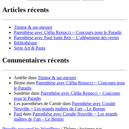
Articles récents
Timing & sur-mesure
Parenthèse avec Clélia Renucci ~ Concours pour le Paradis
Parenthèse avec Paul Saint Bris ~ L’allègement des vernis
Bibliothèque
Série Art & Pasta
Commentaires récents
Amélie
dans
Timing & sur-mesure
Bruno
dans
Parenthèse avec Clélia Renucci ~ Concours pour
le Paradis
Sandrine
dans
Parenthèse avec Clélia Renucci ~ Concours
pour le Paradis
Les parenthèses de Carole
dans
Parenthèse avec Coralie
Neuville ~ Les grands maîtres de l’art – Le Bernin
Paul
dans
Parenthèse avec Coralie Neuville ~ Les grands
maîtres de l’art – Le Bernin
Proudly powered by WordPress
|
Thème : lucienne par