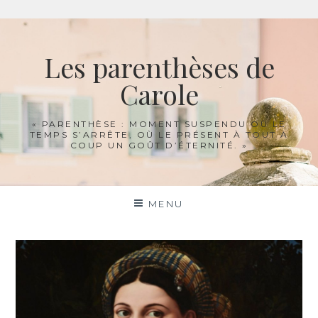
Aller
au
Les parenthèses de
contenu
Carole
« PARENTHÈSE : MOMENT SUSPENDU OÙ LE
TEMPS S’ARRÊTE, OÙ LE PRÉSENT À TOUT À
COUP UN GOÛT D’ÉTERNITÉ. »
MENU