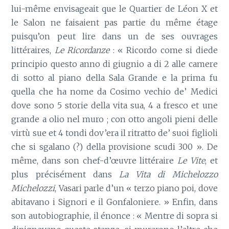
lui-même envisageait que le Quartier de Léon X et
le Salon ne faisaient pas partie du même étage
puisqu’on peut lire dans un de ses ouvrages
littéraires,
Le Ricordanze
: « Ricordo come si diede
principio questo anno di giugnio a di 2 alle camere
di sotto al piano della Sala Grande e la prima fu
quella che ha nome da Cosimo vechio de’ Medici
dove sono 5 storie della vita sua, 4 a fresco et une
grande a olio nel muro ; con otto angoli pieni delle
virtù sue et 4 tondi dov’era il ritratto de’ suoi figlioli
che si sgalano (?) della provisione scudi 300 ». De
même, dans son chef-d’œuvre littéraire
Le Vite
, et
plus précisément dans
La
Vita di Michelozzo
Michelozzi
, Vasari parle d’un « terzo piano poi, dove
abitavano i Signori e il Gonfaloniere. » Enfin, dans
son autobiographie, il énonce : « Mentre di sopra si