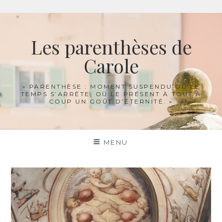
Aller
au
Les parenthèses de
contenu
Carole
« PARENTHÈSE : MOMENT SUSPENDU OÙ LE
TEMPS S’ARRÊTE, OÙ LE PRÉSENT À TOUT À
COUP UN GOÛT D’ÉTERNITÉ. »
MENU