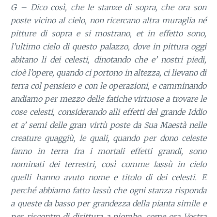
G – Dico così, che le stanze di sopra, che ora son
poste vicino al cielo, non ricercano altra muraglia né
pitture di sopra e si mostrano, et in effetto sono,
l’ultimo cielo di questo palazzo, dove in pittura oggi
abitano li dei celesti, dinotando che e’ nostri piedi,
cioè l’opere, quando ci portono in altezza, ci lievano di
terra col pensiero e con le operazioni, e camminando
andiamo per mezzo delle fatiche virtuose a trovare le
cose celesti, considerando alli effetti del grande Iddio
et a’ semi delle gran virtù poste da Sua Maestà nelle
creature quaggiù, le quali, quando per dono celeste
fanno in terra fra i mortali effetti grandi, sono
nominati dei terrestri, così comme lassù in cielo
quelli hanno avuto nome e titolo di dei celesti. E
perché abbiamo fatto lassù che ogni stanza risponda
a queste da basso per grandezza della pianta simile e
per riscontro di dirittura a piombo, come ora Vostra