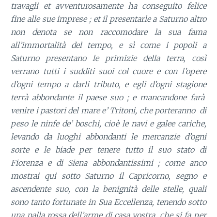
travagli et avventurosamente ha conseguito felice
fine alle sue imprese ; et il presentarle a Saturno altro
non denota se non raccomodare la sua fama
all’immortalità del tempo, e sì come i popoli a
Saturno presentano le primizie della terra, così
verrano tutti i sudditi suoi col cuore e con l’opere
d’ogni tempo a darli tributo, e egli d’ogni stagione
terrà abbondante il paese suo ; e mancandone farà
venire i pastori del mare e’ Tritoni, che porteranno di
peso le ninfe de’ boschi, cioè le navi e galee cariche,
levando da luoghi abbondanti le mercanzie d’ogni
sorte e le biade per tenere tutto il suo stato di
Fiorenza e di Siena abbondantissimi ; come anco
mostrai qui sotto Saturno il Capricorno, segno e
ascendente suo, con la benignità delle stelle, quali
sono tanto fortunate in Sua Eccellenza, tenendo sotto
una palla rossa dell’arme di casa vostra, che si fa per