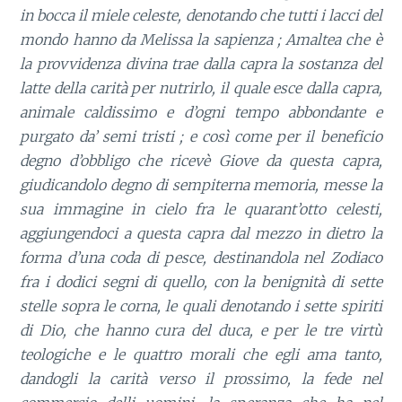
in bocca il miele celeste, denotando che tutti i lacci del
mondo hanno da Melissa la sapienza ; Amaltea che è
la provvidenza divina trae dalla capra la sostanza del
latte della carità per nutrirlo, il quale esce dalla capra,
animale caldissimo e d’ogni tempo abbondante e
purgato da’ semi tristi ; e così come per il beneficio
degno d’obbligo che ricevè Giove da questa capra,
giudicandolo degno di sempiterna memoria, messe la
sua immagine in cielo fra le quarant’otto celesti,
aggiungendoci a questa capra dal mezzo in dietro la
forma d’una coda di pesce, destinandola nel Zodiaco
fra i dodici segni di quello, con la benignità di sette
stelle sopra le corna, le quali denotando i sette spiriti
di Dio, che hanno cura del
duca, e per le tre virtù
teologiche e le quattro morali che egli ama tanto,
dandogli la carità verso il prossimo, la fede nel